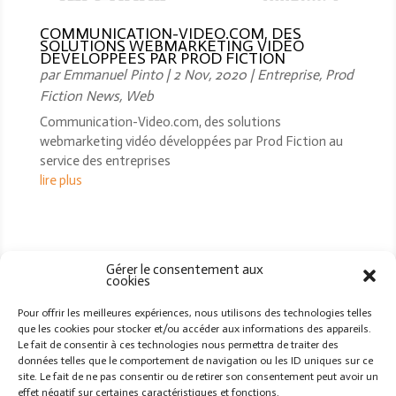
COMMUNICATION-VIDEO.COM, DES
SOLUTIONS WEBMARKETING VIDÉO
DÉVELOPPÉES PAR PROD FICTION
par
Emmanuel Pinto
|
2 Nov, 2020
|
Entreprise
,
Prod
Fiction News
,
Web
Communication-Video.com, des solutions
webmarketing vidéo développées par Prod Fiction au
service des entreprises
lire plus
ReCeVoIr LeS NeWs !
Gérer le consentement aux
cookies
Pour offrir les meilleures expériences, nous utilisons des technologies telles
Votre Prénom
que les cookies pour stocker et/ou accéder aux informations des appareils.
Votre adresse e-mail
Le fait de consentir à ces technologies nous permettra de traiter des
données telles que le comportement de navigation ou les ID uniques sur ce
site. Le fait de ne pas consentir ou de retirer son consentement peut avoir un
effet négatif sur certaines caractéristiques et fonctions.