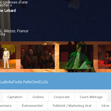
s coulisses d’une
’enfer »
ne Lebard
L, Mezzo, France
004
LLaBoRaTioNs PeRsOnnELLEs
Captation
Cinéma
Corporate
Court-Métrage
entaire
Événementiel
Publicité / Marketing Viral
Série