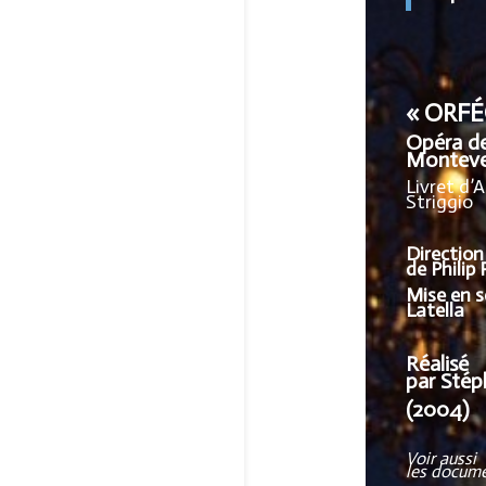
« ORFÉ
Opéra de
Monteve
Livret d’
Striggio
Direction
de Philip 
Mise en s
Latella
Réalisé
par Sté
(2004)
Voir aussi
les docume