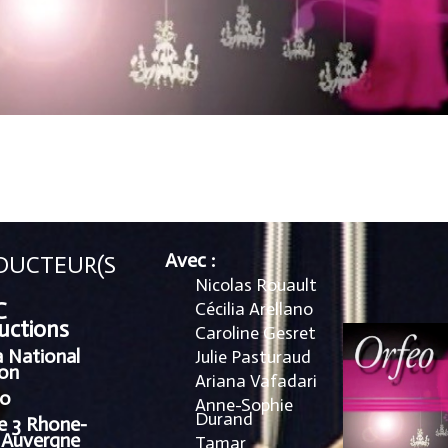
Avec :
DUCTEUR(S
Nicolas Rouault
C
Cécilia Arellano
uctions
Caroline Gesret
 National
Julie Pasturaud
on
Ariana Vafadari
o
Anne-Sophie
Durand
e 3 Rhone-
 Auvergne
Tamar