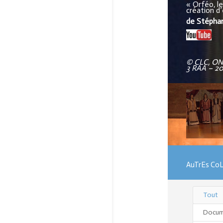
« Orféo, le
création d
de Stépha
© CLC, ON
3 RAA – 2
AuTrEs Co
Tout
Docum