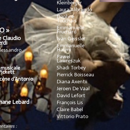
Kleinberger
Laura Alibrando
Daphné
Touchais
Emmanuelle
O »
Fruchard
 Claudio
Ivan Geissler
rdi
Emmanuelle
Halimi
Alessandro
Pawel
Lawreszuk
Shadi Torbey
 musicale
Pickett
Pierrick Boisseau
cène d’Antonio
Diana Axentii
Jeroen De Vaal
David Lefort
phane Lebard
François Lis
Claire Babel
Vittorio Prato
ntaires :