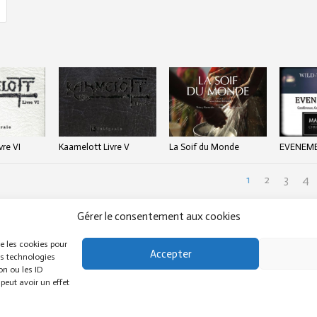
vre VI
Kaamelott Livre V
La Soif du Monde
EVENEME
1
2
3
4
Gérer le consentement aux cookies
ue les cookies pour
Accepter
es technologies
on ou les ID
peut avoir un effet
ENTIONS LÉGALES