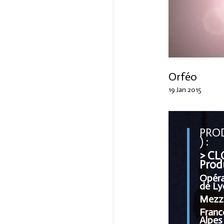
Orféo
19 Jan 2015
PRO
) :
> CL
Prod
Opéra
de Ly
Mezz
Franc
Alpes