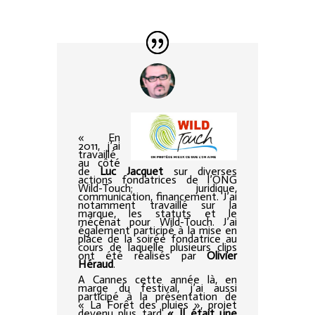
« En
2011, j’ai
travaillé
au côté
de
Luc Jacquet
sur diverses
actions fondatrices de l’ONG
Wild-Touch; juridique,
communication, financement. J’ai
notamment travaillé sur la
marque, les statuts et le
mécénat pour Wild-Touch. J’ai
également participé à la mise en
place de la soirée fondatrice au
cours de laquelle plusieurs clips
ont été réalisés par
Olivier
Héraud
.
A Cannes cette année là, en
marge du festival, j’ai aussi
participé à la présentation de
« La Forêt des pluies », projet
devenu plus tard
« Il était une