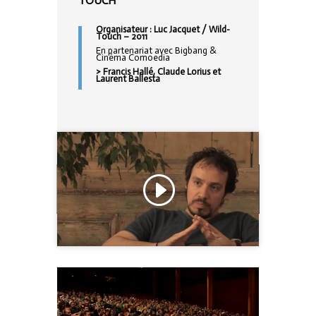
TOUCH
Organisateur : Luc Jacquet / Wild-
Touch – 2011
En partenariat avec Bigbang &
Cinéma Comoedia
> Francis Hallé, Claude Lorius et
Laurent Ballesta
Click to accept marketing cookies and
enable this content