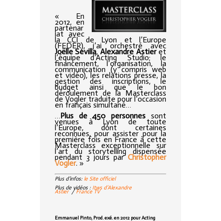
« En
2012, en
partenar
iat avec
la CCI de Lyon et l’Europe
(FEDER), j’ai orchestré avec
Joëlle Sevilla
,
Alexandre Astier
et
l’équipe d’Acting Studio; le
financement, l’organisation, la
communication (y compris web
et vidéo), les relations presse, la
gestion des inscriptions, le
budget ainsi que le bon
déroulement de la Masterclass
de Vogler traduite pour l’occasion
en français simultané…
…
Plus de 450 personnes
sont
venues à Lyon de toute
l’Europe, dont certaines
reconnues, pour assister pour la
première fois en France à cette
Masterclass exceptionnelle sur
l’art du storytelling dispensée
pendant 3 jours par
Christopher
Vogler
. »
Plus d’infos:
le Site officiel
Plus de vidéos :
Itws d’Alexandre
Astier
/
France TV
Emmanuel Pinto, Prod. exé. en 2012 pour Acting