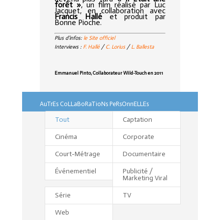
forêt »
, un film réalisé par Luc
Jacquet, en collaboration avec
Francis Hallé
et produit par
Bonne Pioche.
Plus d’infos:
le Site officiel
Interviews :
F. Hallé
/
C. Lorius
/
L. Ballesta
Emmanuel Pinto, Collaborateur Wild-Touch en 2011
AuTrEs CoLLaBoRaTioNs PeRsOnnELLEs
Tout
Captation
Cinéma
Corporate
Court-Métrage
Documentaire
Événementiel
Publicité /
Marketing Viral
Série
TV
Web