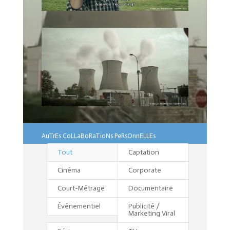
AuTrEs CoLLaBoRaTioNs PeRsOnnELLEs
Tout
Captation
Cinéma
Corporate
Court-Métrage
Documentaire
Événementiel
Publicité /
Marketing Viral