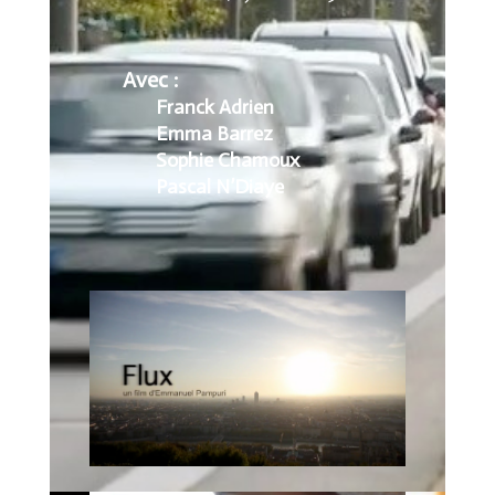
Avec :
Franck Adrien
Emma Barrez
Sophie Chamoux
Pascal N’Diaye