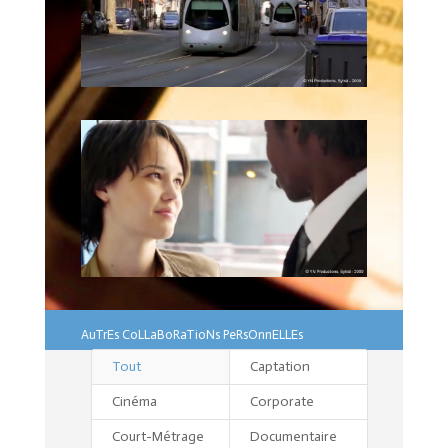
AuTrEs CoLLaBoRaTioNs PeRsOnnELLEs
Tout
Captation
Cinéma
Corporate
Court-Métrage
Documentaire