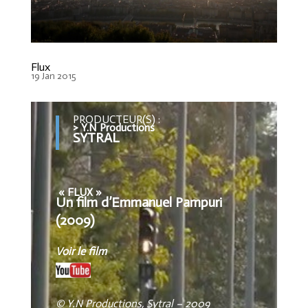
Flux
19 Jan 2015
PRODUCTEUR(S) :
> Y.N Productions
SYTRAL
« FLUX »
Un film d’Emmanuel Pampuri
(2009)
Voir le film
© Y.N Productions, Sytral – 2009