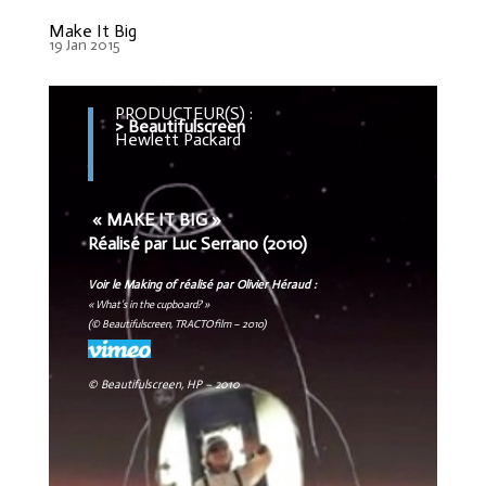
Make It Big
19 Jan 2015
PRODUCTEUR(S) :
> Beautifulscreen
Hewlett Packard
« MAKE IT BIG »
Réalisé par Luc Serrano
(2010)
Voir le Making of réalisé par Olivier Héraud :
« What’s in the cupboard? »
(
© Beautifulscreen, TRACTOfilm – 2010)
© Beautifulscreen, HP – 2010