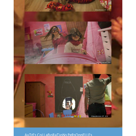
AuTrEs CoLLaBoRaTioNs PeRsOnnELLEs