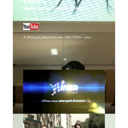
D’AVENIR »
Réalisé p
ar Luc Serrano
(2010)
Voir les 5 pubs virales :
© INSA Lyon, Beautifulscreen, TRACTOfilm – 2010